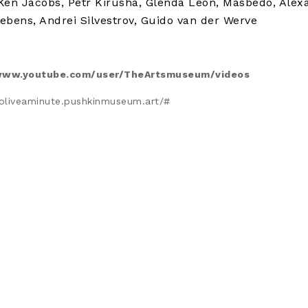
Ken Jacobs, Petr Kirusha, Glenda Leon, Masbedo, Alex
ebens, Andrei Silvestrov, Guido van der Werve
/www.youtube.com/user/TheArtsmuseum/videos
oliveaminute.pushkinmuseum.art/#