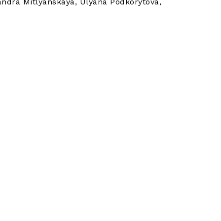
andra Mitlyanskaya, Ulyana Podkorytova,