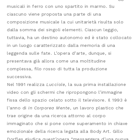
musicali in ferro con uno spartito in marmo. Su
ciascuno viene proposta una parte di una
composizione musicale la cui unitarietà risulta solo
dalla somma dei singoli elementi. Ciascun leggio,
tuttavia, ha un destino autonomo ed è stato collocato
in un luogo caratterizzato dalla memoria di una
leggenda sulle fate. L’opera d’arte, dunque, si
presentava già allora come una moltitudine
complessa, filo rosso di tutta la produzione
successiva.
Nel 1991 realizza
Lucciole
, la sua prima installazione
video con gli schermi che ripropongono l’immagine
fissa dello spazio celato sotto il televisore. Il 1993 è
l’anno di
In Corporea Mente
, un lavoro plastico che
trae origine da una ricerca attorno al corpo
immaginato che si pone come superamento in chiave
emozionale della ricerca legata alla Body Art. Gillo
Dorfles giudica quest’opera “messaggera d’una nuova