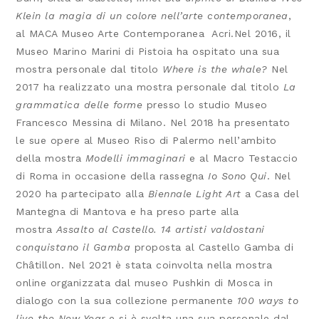
Klein la magia di un colore nell’arte contemporanea
,
al MACA Museo Arte Contemporanea Acri.Nel 2016, il
Museo Marino Marini di Pistoia ha ospitato una sua
mostra personale dal titolo
Where is the whale?
Nel
2017 ha realizzato una mostra personale dal titolo
La
grammatica delle forme
presso lo studio Museo
Francesco Messina di Milano. Nel 2018 ha presentato
le sue opere al Museo Riso di Palermo nell’ambito
della mostra
Modelli immaginari
e al Macro Testaccio
di Roma in occasione della rassegna
Io Sono Qui
. Nel
2020 ha partecipato alla
Biennale Light Art
a Casa del
Mantegna di Mantova e ha preso parte alla
mostra
Assalto al Castello. 14 artisti valdostani
conquistano il Gamba
proposta al Castello Gamba di
Châtillon. Nel 2021 è stata coinvolta nella mostra
online organizzata dal museo Pushkin di Mosca in
dialogo con la sua collezione permanente
100 ways to
live the New Year
e si è svolta una sua personale dal