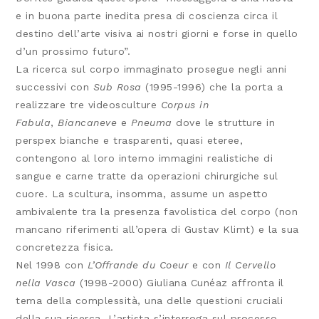
e in buona parte inedita presa di coscienza circa il
destino dell’arte visiva ai nostri giorni e forse in quello
d’un prossimo futuro”.
La ricerca sul corpo immaginato prosegue negli anni
successivi con
Sub Rosa
(1995-1996) che la porta a
realizzare tre videosculture
Corpus in
Fabula
,
Biancaneve
e
Pneuma
dove le strutture in
perspex bianche e trasparenti, quasi eteree,
contengono al loro interno immagini realistiche di
sangue e carne tratte da operazioni chirurgiche sul
cuore. La scultura, insomma, assume un aspetto
ambivalente tra la presenza favolistica del corpo (non
mancano riferimenti all’opera di Gustav Klimt) e la sua
concretezza fisica.
Nel 1998 con
L’Offrande du Coeur
e con
Il Cervello
nella Vasca
(1998-2000) Giuliana Cunéaz affronta il
tema della complessità, una delle questioni cruciali
della sua ricerca. L’artista s’interroga sul processo