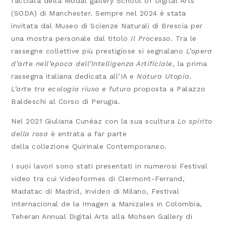
facciata della Modal gallery School of Digital Arts
(SODA) di Manchester. Sempre nel 2024 è stata
invitata dal Museo di Scienze Naturali di Brescia per
una mostra personale dal titolo
Il Processo
. Tra le
rassegne collettive più prestigiose si segnalano
L’opera
d’arte nell’epoca dell’Intelligenza Artificiale
, la prima
rassegna italiana dedicata all’IA e
Natura Utopia.
L’arte tra ecologia riuso e futuro
proposta a Palazzo
Baldeschi al Corso di Perugia.
Nel 2021 Giuliana Cunéaz con la sua scultura
Lo spirito
della rosa
è entrata a far parte
della collezione Quirinale Contemporaneo.
I suoi lavori sono stati presentati in numerosi Festival
video tra cui Videoformes di Clermont-Ferrand,
Madatac di Madrid, Invideo di Milano, Festival
Internacional de la Imagen a Manizales in Colombia,
Teheran Annual Digital Arts alla Mohsen Gallery di