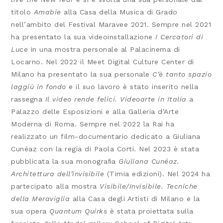
titolo
Amabie
alla Casa della Musica di Grado
nell’ambito del Festival Maravee 2021. Sempre nel 2021
ha presentato la sua videoinstallazione
I Cercatori di
Luce
in una mostra personale al Palacinema di
Locarno. Nel 2022 il Meet Digital Culture Center di
Milano ha presentato la sua personale
C’è tanto spazio
laggiù in fondo
e il suo lavoro è stato inserito nella
rassegna
Il video rende felici. Videoarte in Italia
a
Palazzo delle Esposizioni e alla Galleria d’Arte
Moderna di Roma. Sempre nel 2022 la Rai ha
realizzato un film-documentario dedicato a Giuliana
Cunéaz con la regia di Paola Corti. Nel 2023 è stata
pubblicata la sua monograﬁa
Giuliana Cunéaz.
Architettura dell’invisibile
(Timia edizioni). Nel 2024 ha
partecipato alla mostra
Visibile/Invisibile. Tecniche
della Meraviglia
alla Casa degli Artisti di Milano e la
sua opera
Quantum Quirks
è stata proiettata sulla