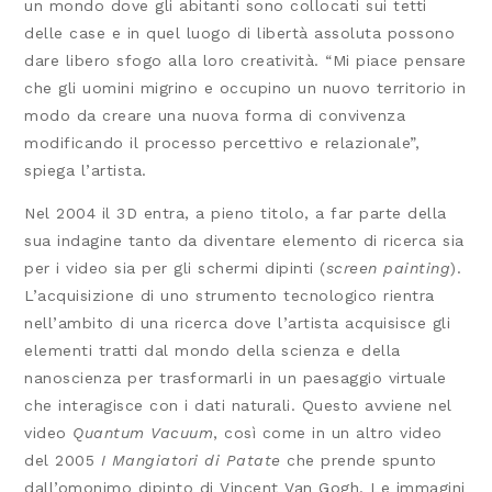
un mondo dove gli abitanti sono collocati sui tetti
delle case e in quel luogo di libertà assoluta possono
dare libero sfogo alla loro creatività. “Mi piace pensare
che gli uomini migrino e occupino un nuovo territorio in
modo da creare una nuova forma di convivenza
modificando il processo percettivo e relazionale”,
spiega l’artista.
Nel 2004 il 3D entra, a pieno titolo, a far parte della
sua indagine tanto da diventare elemento di ricerca sia
per i video sia per gli schermi dipinti (
screen painting
).
L’acquisizione di uno strumento tecnologico rientra
nell’ambito di una ricerca dove l’artista acquisisce gli
elementi tratti dal mondo della scienza e della
nanoscienza per trasformarli in un paesaggio virtuale
che interagisce con i dati naturali. Questo avviene nel
video
Quantum Vacuum
, così come in un altro video
del 2005
I Mangiatori di Patate
che prende spunto
dall’omonimo dipinto di Vincent Van Gogh. Le immagini