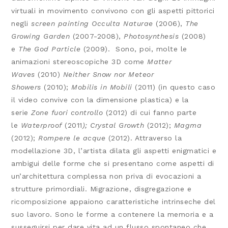
virtuali in movimento convivono con gli aspetti pittorici
negli
screen painting
Occulta Naturae
(2006),
The
Growing Garden
(2007-2008),
Photosynthesis
(2008)
e
The God Particle
(2009). Sono, poi, molte le
animazioni stereoscopiche 3D come
Matter
Waves
(2010)
Neither Snow nor Meteor
Showers
(2010);
Mobilis in Mobili
(2011) (in questo caso
il video convive con la dimensione plastica) e la
serie
Zone fuori controllo
(2012) di cui fanno parte
le
Waterproof
(2011
); Crystal Growth
(2012);
Magma
(2012);
Rompere le acque
(2012). Attraverso la
modellazione 3D, l’artista dilata gli aspetti enigmatici e
ambigui delle forme che si presentano come aspetti di
un’architettura complessa non priva di evocazioni a
strutture primordiali. Migrazione, disgregazione e
ricomposizione appaiono caratteristiche intrinseche del
suo lavoro. Sono le forme a contenere la memoria e a
susseguirsi per dare vita ad un flusso spontaneo che