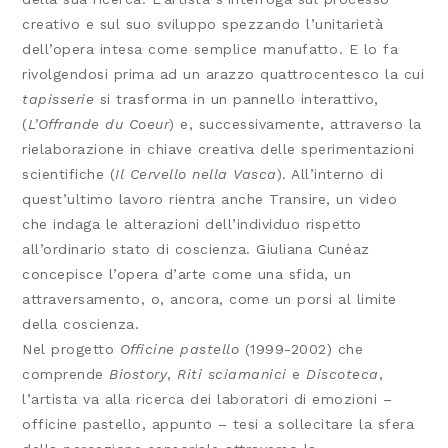
creativo e sul suo sviluppo spezzando l’unitarietà
dell’opera intesa come semplice manufatto. E lo fa
rivolgendosi prima ad un arazzo quattrocentesco la cui
tapisserie
si trasforma in un pannello interattivo,
(
L’Offrande du Coeur
) e, successivamente, attraverso la
rielaborazione in chiave creativa delle sperimentazioni
scientifiche (
Il Cervello nella Vasca
). All’interno di
quest’ultimo lavoro rientra anche Transire, un video
che indaga le alterazioni dell’individuo rispetto
all’ordinario stato di coscienza. Giuliana Cunéaz
concepisce l’opera d’arte come una sfida, un
attraversamento, o, ancora, come un porsi al limite
della coscienza.
Nel progetto
Officine pastello
(1999-2002) che
comprende
Biostory
,
Riti sciamanici
e
Discoteca
,
l’artista va alla ricerca dei laboratori di emozioni –
officine pastello, appunto – tesi a sollecitare la sfera