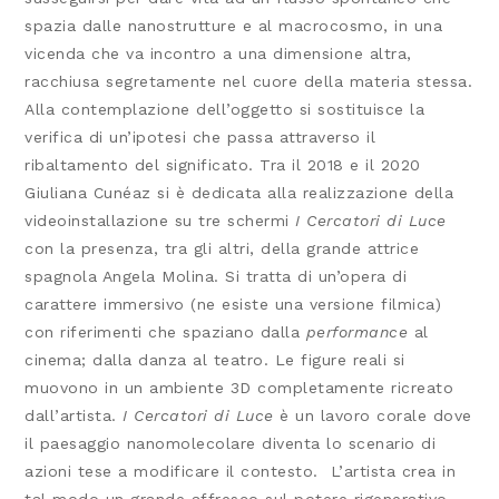
spazia dalle nanostrutture e al macrocosmo, in una
vicenda che va incontro a una dimensione altra,
racchiusa segretamente nel cuore della materia stessa.
Alla contemplazione dell’oggetto si sostituisce la
verifica di un’ipotesi che passa attraverso il
ribaltamento del significato. Tra il 2018 e il 2020
Giuliana Cunéaz si è dedicata alla realizzazione della
videoinstallazione su tre schermi
I Cercatori di Luce
con la presenza, tra gli altri, della grande attrice
spagnola Angela Molina. Si tratta di un’opera di
carattere immersivo (ne esiste una versione filmica)
con riferimenti che spaziano dalla
performance
al
cinema; dalla danza al teatro. Le figure reali si
muovono in un ambiente 3D completamente ricreato
dall’artista.
I Cercatori di Luce
è un lavoro corale dove
il paesaggio nanomolecolare diventa lo scenario di
azioni tese a modificare il contesto. L’artista crea in
tal modo un grande affresco sul potere rigenerativo