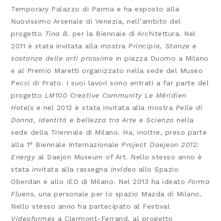
Temporary Palazzo di Parma e ha esposto alla
Nuovissimo Arsenale di Venezia, nell’ambito del
progetto
Tina B.
per la Biennale di Architettura. Nel
2011 è stata invitata alla mostra
Principia, Stanze e
sostanze delle arti prossime
in piazza Duomo a Milano
e al Premio Maretti organizzato nella sede del Museo
Pecci di Prato. I suoi lavori sono entrati a far parte del
progetto
LM100 Creative Community Le Méridien
Hotels
e nel 2012 è stata invitata alla mostra
Pelle di
Donna, Identità e bellezza tra Arte e Scienza
nella
sede della Triennale di Milano. Ha, inoltre, preso parte
alla 1° Biennale Internazionale
Project Daejeon 2012:
Energy
al Daejon Museum of Art. Nello stesso anno è
stata invitata alla rassegna
Invideo
allo Spazio
Oberdan e allo IED di Milano. Nel 2013 ha ideato
Forma
Fluens
, una personale per lo spazio Mazda di Milano.
Nello stesso anno ha partecipato al Festival
Videoformes
a Clermont-Ferrand, al progetto