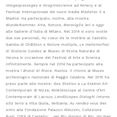
Imagespassages e Imaginascience
ad Annecy e al
Festival Internazionale dei nuovi media
Madatac 5
a
Madrid. Ha partecipato, inoltre, alla mostra
Wunderkammer. Arte, Natura, Meraviglia ieri e oggi
alle Gallerie d’Italia di Milano. Nel 2014 si sono svolte
due sue personali,
Au coeur de la matière
al Castello
Gamba di Châtillon e
Nature multiple, Le metamorfosi
di Giuliana Cunéaz
al Museo di Storia Naturale di
Verona in occasione del Festival di Arte e Scienza
Infinitamente
. Sempre nel 2014 ha partecipato alla
mostra
I Bronzi di Riace. Nostos. Il ritorno
al Museo
archeologico nazionale di Reggio Calabria. Nel 2015 ha
preso parte alle mostre:
Gas Station
a La Station Art
Contemporain di Nizza;
Kaléidoscope
al Centre d’Art
Contemporain di Lacoux;
LandScapes Dialoghi intorno
alla terra
a Villa Giulia, Verbania;
Au rendez-vous des
amis
alla Fondazione Palazzo Albizzini, Collezione
Burri, Città di Castello;
…nel Blu dipinto di Blu…da Yves