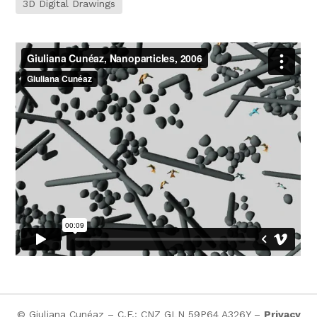
3D Digital Drawings
© Giuliana Cunéaz – C.F.: CNZ GLN 59P64 A326Y –
Privacy