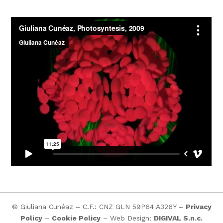
© Giuliana Cunéaz – C.F.: CNZ GLN 59P64 A326Y –
Privacy
Policy
–
Cookie Policy
– Web Design:
DIGIVAL S.n.c.