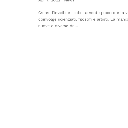
Apr 7, 2022
|
News
Creare l’invisibile L’infinitamente piccolo e la 
coinvolge scienziati, filosofi e artisti. La ma
nuove e diverse da...